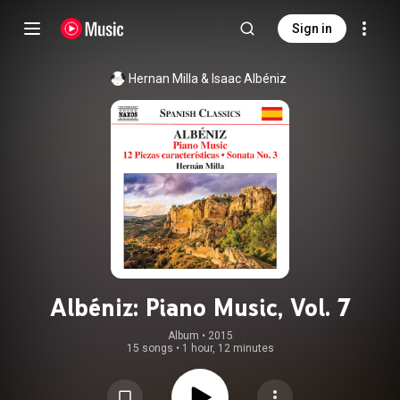
Sign in
Hernan Milla
 & 
Isaac Albéniz
Albéniz: Piano Music, Vol. 7
Album
 • 
2015
15 songs
•
1 hour, 12 minutes