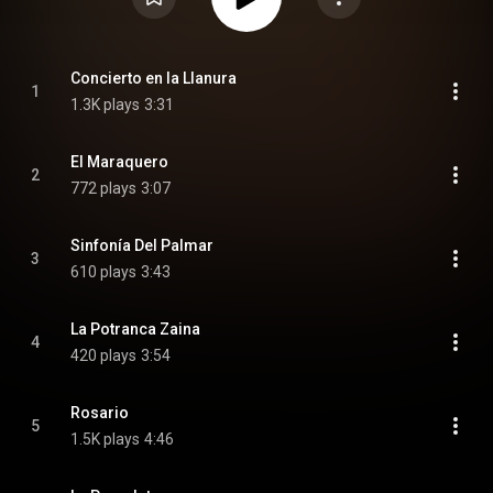
Concierto en la Llanura
1
1.3K plays
3:31
El Maraquero
2
772 plays
3:07
Sinfonía Del Palmar
3
610 plays
3:43
La Potranca Zaina
4
420 plays
3:54
Rosario
5
1.5K plays
4:46