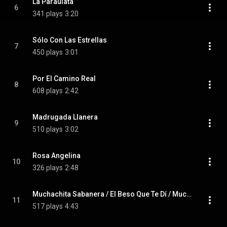
La Paraulata
6
341 plays
3:20
Sólo Con Las Estrellas
7
450 plays
3:01
Por El Camino Real
8
608 plays
2:42
Madrugada Llanera
9
510 plays
3:02
Rosa Angelina
10
326 plays
2:48
Muchachita Sabanera / El Beso Que Te Dí / Muchacha De Ojos Negro
11
517 plays
4:43