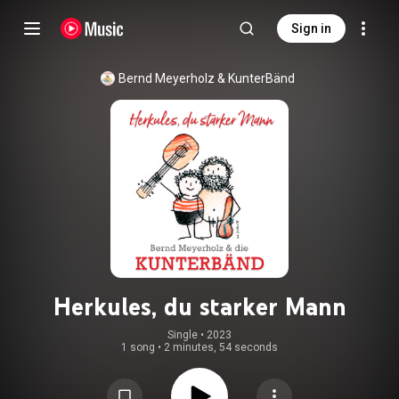
Sign in
Bernd Meyerholz
 & 
KunterBänd
Herkules, du starker Mann
Single
 • 
2023
1 song
•
2 minutes, 54 seconds