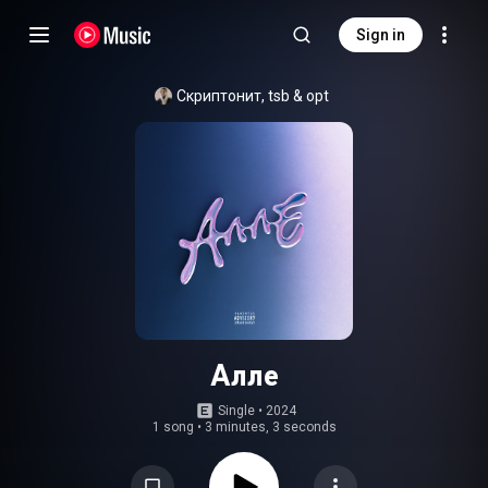
Sign in
Скриптонит
, 
tsb
 & 
opt
Алле
Single
 • 
2024
1 song
•
3 minutes, 3 seconds