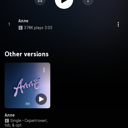
Алле
1
378K plays
3:03
Other versions
Алле
Single
•
Скриптонит,
tsb, & opt