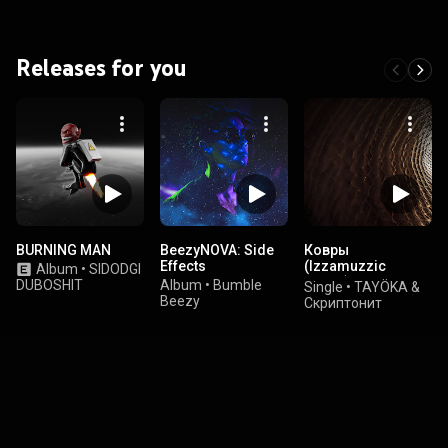
Releases for you
BURNING MAN
BeezyNOVA: Side
Ковры
Effects
(Izzamuzzic
Album
•
SIDODGI
Remix)
DUBOSHIT
Album
•
Bumble
Single
•
TAYÖKA &
Beezy
Скриптонит