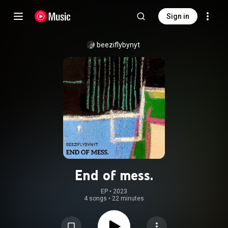
Sign in
beeziflybynyt
End of mess.
EP
 • 
2023
4 songs
•
22 minutes