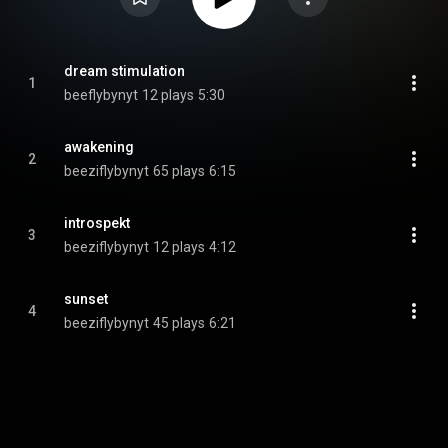
dream stimulation
1
beeflybynyt
12 plays
5:30
awakening
2
beeziflybynyt
65 plays
6:15
introspekt
3
beeziflybynyt
12 plays
4:12
sunset
4
beeziflybynyt
45 plays
6:21