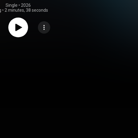
Single
 • 
2026
g
•
2 minutes, 38 seconds