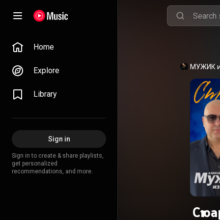
Home
Explore
Library
Sign in
Sign in to create & share playlists,
get personalized
recommendations, and more.
Стю