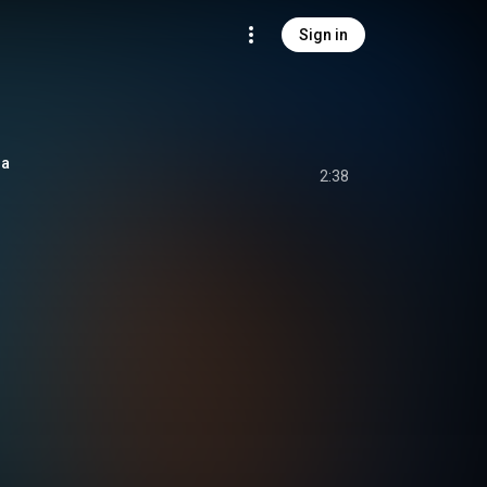
Sign in
ша
2:38