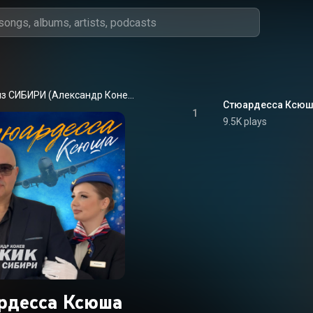
МУЖИК из СИБИРИ (Александр Конев)
Стюардесса Ксю
1
9.5K plays
ардесса Ксюша