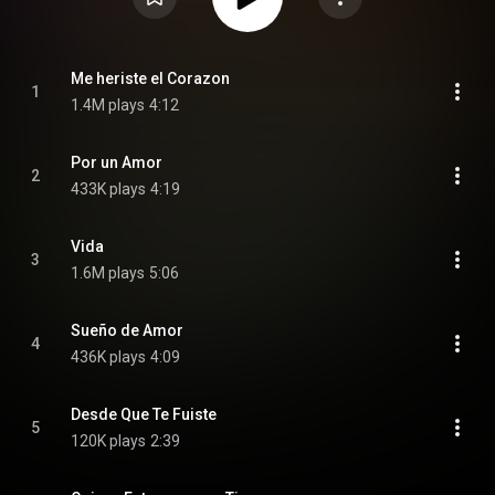
Me heriste el Corazon
1
1.4M plays
4:12
Por un Amor
2
433K plays
4:19
Vida
3
1.6M plays
5:06
Sueño de Amor
4
436K plays
4:09
Desde Que Te Fuiste
5
120K plays
2:39