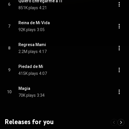
Quiero Entregarme a Ti
6
851K plays
4:21
Reina de Mi Vida
7
92K plays
3:05
Regresa Mami
8
2.2M plays
4:17
Piedad de Mi
9
415K plays
4:07
Magia
10
70K plays
3:34
Releases for you