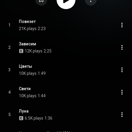
Повезет
1
21K plays
2:23
Зависим
2
12K plays
2:25
Цветы
3
10K plays
1:49
Свети
4
10K plays
1:44
Луна
5
6.5K plays
1:36