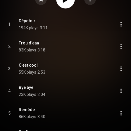
Dépotoir
1
194K plays
3:11
Trou d'eau
2
83K plays
3:18
C'est cool
3
55K plays
2:53
Bye bye
4
23K plays
2:04
Remède
5
86K plays
3:40