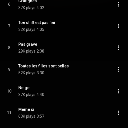
Grafignes
6
37K plays
4:02
Ton shift est pas fini
7
32K plays
4:05
Pas grave
8
29K plays
2:38
Toutes les filles sont belles
9
52K plays
3:30
Neige
10
37K plays
4:40
Même si
11
63K plays
3:57