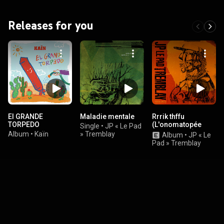
Releases for you
El GRANDE
Maladie mentale
Rrrik thffu
TORPEDO
(L'onomatopée
Single
•
JP « Le Pad
d'un crachat)
Album
•
Kaïn
» Tremblay
Album
•
JP « Le
Pad » Tremblay