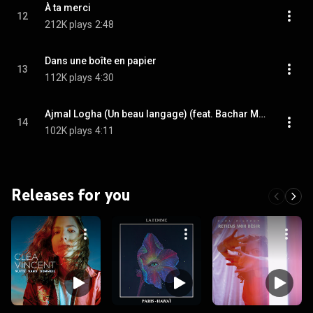
À ta merci
12
212K plays
2:48
Dans une boîte en papier
13
112K plays
4:30
Ajmal Logha (Un beau langage) (feat. Bachar Mar-Khalifé)
14
102K plays
4:11
Releases for you