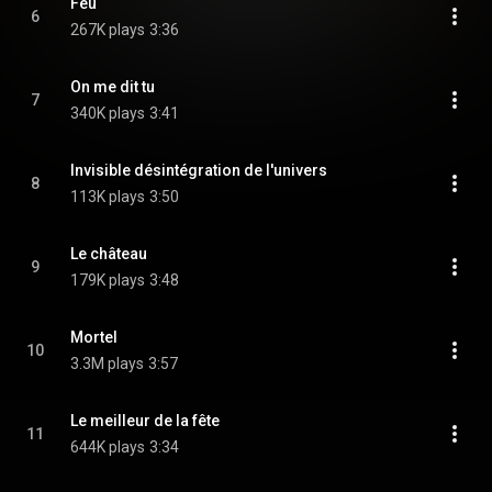
Feu
6
267K plays
3:36
On me dit tu
7
340K plays
3:41
Invisible désintégration de l'univers
8
113K plays
3:50
Le château
9
179K plays
3:48
Mortel
10
3.3M plays
3:57
Le meilleur de la fête
11
644K plays
3:34