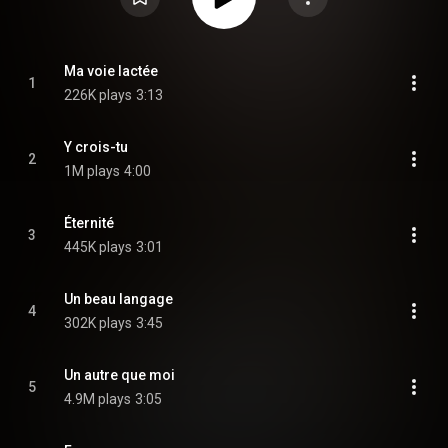
Ma voie lactée
1
226K plays
3:13
Y crois-tu
2
1M plays
4:00
Éternité
3
445K plays
3:01
Un beau langage
4
302K plays
3:45
Un autre que moi
5
4.9M plays
3:05