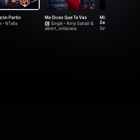
zón Partío
Me Dices Que Te Vas
Mix Salsa (Live
Sesiones)
e
•
NTalla
Single
•
Amy Sahalt
&
albert_enlacasa
Single
•
Kike Farro