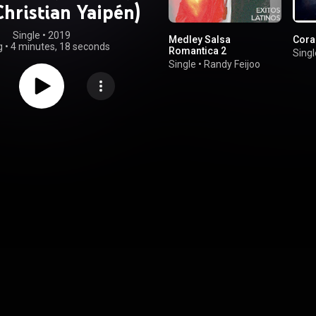
 Christian Yaipén)
Single
 • 
2019
Medley Salsa
Cora
g
•
4 minutes, 18 seconds
Romantica 2
Singl
Single
•
Randy Feijoo