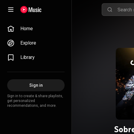
Home
Explore
Library
Sign in
Sign in to create & share playlists,
get personalized
recommendations, and more.
Sobre