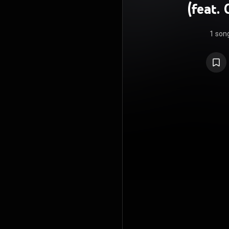
(feat.
1 son