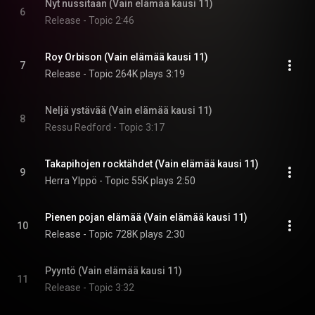
Nyt nussitaan (Vain elämää kausi 11)
6
Release - Topic
2:46
Roy Orbison (Vain elämää kausi 11)
7
Release - Topic
264K plays
3:19
Neljä ystävää (Vain elämää kausi 11)
8
Ressu Redford - Topic
3:17
Takapihojen rocktähdet (Vain elämää kausi 11)
9
Herra Ylppö - Topic
55K plays
2:50
Pienen pojan elämää (Vain elämää kausi 11)
10
Release - Topic
728K plays
2:30
Pyyntö (Vain elämää kausi 11)
11
Release - Topic
3:32