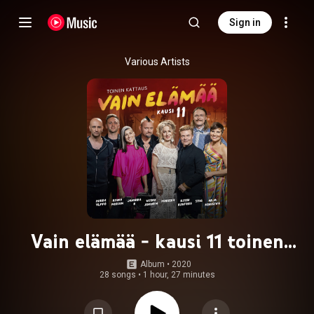
Sign in
Various Artists
Vain elämää - kausi 11 toinen
kattaus
Album
 • 
2020
28 songs
•
1 hour, 27 minutes