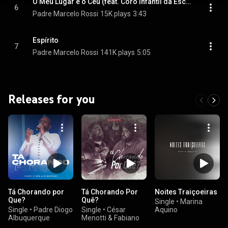
O Meu Lugar é o Céu (feat. Coro Infantil da Escola de Música da Rocinha)
6
Padre Marcelo Rossi
15K plays
3:43
Espírito
7
Padre Marcelo Rossi
141K plays
5:05
Releases for you
Tá Chorando por
Tá Chorando Por
Noites Traiçoeiras
Que?
Quê?
Single
•
Marina
Single
•
Padre Diogo
Single
•
César
Aquino
Albuquerque
Menotti & Fabiano