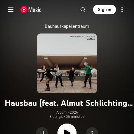
Sign in
Bauhauskapellentraum
Hausbau (feat. Almut Schlichting,
Sven Hinse, Daniel Meyer &
Album
 • 
2026
8 songs
•
56 minutes
Jacobien Vlasman)