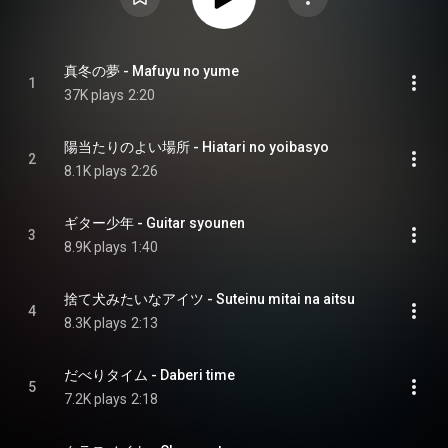
真冬の夢 - Mafuyu no yume
1
37K plays
2:20
陽当たりのよい場所 - Hiatari no yoibasyo
2
8.1K plays
2:26
ギター少年 - Guitar syounen
3
8.9K plays
1:40
捨て犬みたいなアイツ - Suteinu mitai na aitsu
4
8.3K plays
2:13
だべりタイム - Daberi time
5
7.2K plays
2:18