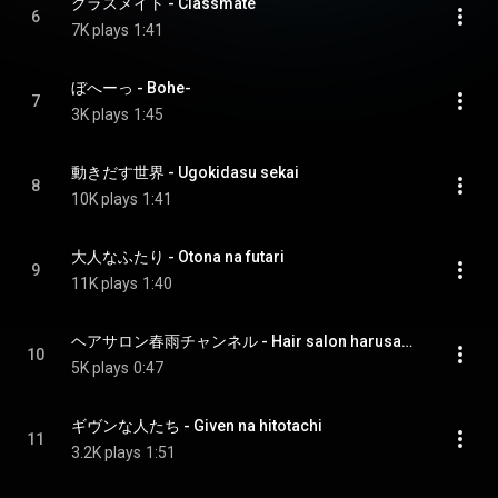
クラスメイト - Classmate
6
7K plays
1:41
ぼへーっ - Bohe-
7
3K plays
1:45
動きだす世界 - Ugokidasu sekai
8
10K plays
1:41
大人なふたり - Otona na futari
9
11K plays
1:40
ヘアサロン春雨チャンネル - Hair salon harusame channel
10
5K plays
0:47
ギヴンな人たち - Given na hitotachi
11
3.2K plays
1:51