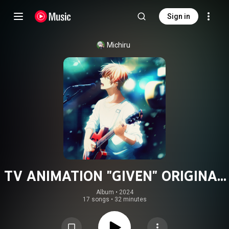
Sign in
Michiru
TV ANIMATION "GIVEN" ORIGINAL
SOUNDTRACK Vol.1
Album
 • 
2024
17 songs
•
32 minutes