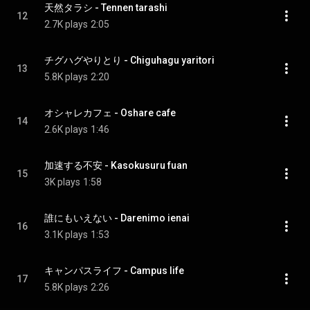
天然タラシ - Tennen tarashi
12
2.7K plays
2:05
チグハグやりとり - Chiguhagu yaritori
13
5.8K plays
2:20
オシャレカフェ - Oshare cafe
14
2.6K plays
1:46
加速する不安 - Kasokusuru fuan
15
3K plays
1:58
誰にもいえない - Darenimo ienai
16
3.1K plays
1:53
キャンパスライフ - Campus life
17
5.8K plays
2:26