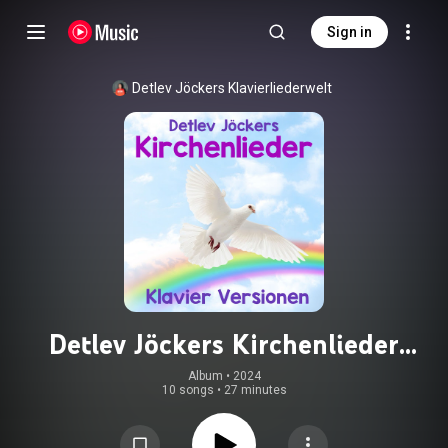
Sign in
Detlev Jöckers Klavierliederwelt
Detlev Jöckers Kirchenlieder
(Klavier Versionen)
Album
 • 
2024
10 songs
•
27 minutes