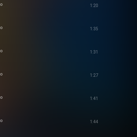
io
1:20
io
1:35
io
1:31
io
1:27
io
1:41
io
1:44