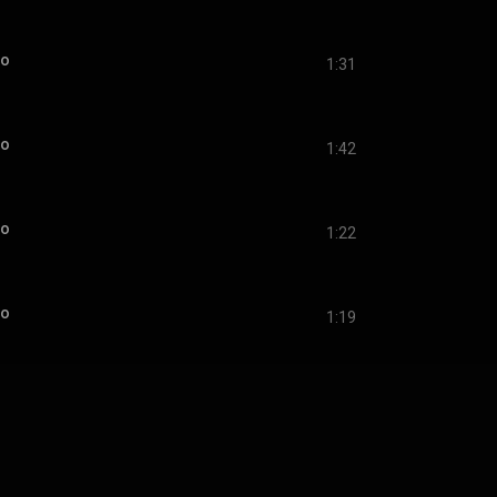
io
1:31
io
1:42
io
1:22
io
1:19