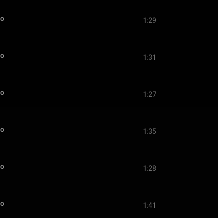
io
1:29
io
1:31
io
1:27
io
1:35
io
1:28
io
1:41