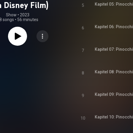
 Disney Film)
Kapitel 05: Pinocch
5
Show
 • 
2023
8 songs
•
56 minutes
Kapitel 06: Pinocch
6
Kapitel 07: Pinocch
7
Kapitel 08: Pinocch
8
Kapitel 09: Pinocch
9
Kapitel 10: Pinocch
10