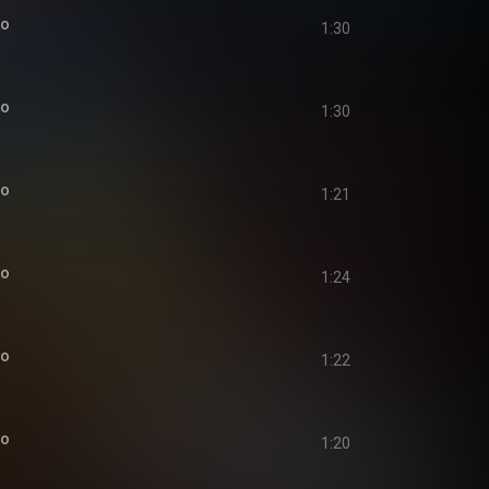
io
1:30
io
1:30
io
1:21
io
1:24
io
1:22
io
1:20