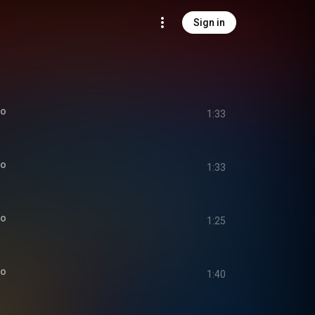
Sign in
io
1:33
io
1:33
io
1:25
io
1:40