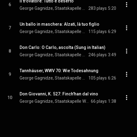
Il trovatore: Tutto è deserto
6
George Gagnidze, Staatskapelle Weimar, Stefan Solyom, and Giuseppe Verdi
283 plays
5:20
Un ballo in maschera: Alzati, là tuo figlio
7
George Gagnidze, Staatskapelle Weimar, Stefan Solyom, and Giuseppe Verdi
115 plays
6:29
Don Carlo: O Carlo, ascolta (Sung in Italian)
8
George Gagnidze, Staatskapelle Weimar, Stefan Solyom, and Giuseppe Verdi
246 plays
3:49
Tannhäuser, WWV 70: Wie Todesahnung
9
George Gagnidze, Staatskapelle Weimar, Stefan Solyom, and Richard Wagner
105 plays
6:26
Don Giovanni, K. 527: Finch'han dal vino
10
George Gagnidze, Staatskapelle Weimar, Stefan Solyom, and Wolfgang Amadeus Mozart
66 plays
1:38