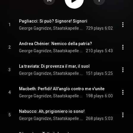
Pagliacci: Si può? Signore! Signori
1
George Gagnidze, Staatskapelle Weimar, Stefan Solyom, and Ruggero Leoncavallo
729 plays
6:02
Andrea Chénier: Nemico della patria?
2
George Gagnidze, Staatskapelle Weimar, & Stefan Solyom
210 plays
5:43
La traviata: Di provenza il mar, il suol
3
George Gagnidze, Staatskapelle Weimar, Stefan Solyom, and Giuseppe Verdi
151 plays
5:25
Macbeth: Perfidi! All'anglo contro me v'unite
4
George Gagnidze, Staatskapelle Weimar, Stefan Solyom, and Giuseppe Verdi
198 plays
6:00
Nabucco: Ah, prigioniero io sono!
5
George Gagnidze, Staatskapelle Weimar, Stefan Solyom, and Giuseppe Verdi
268 plays
5:03