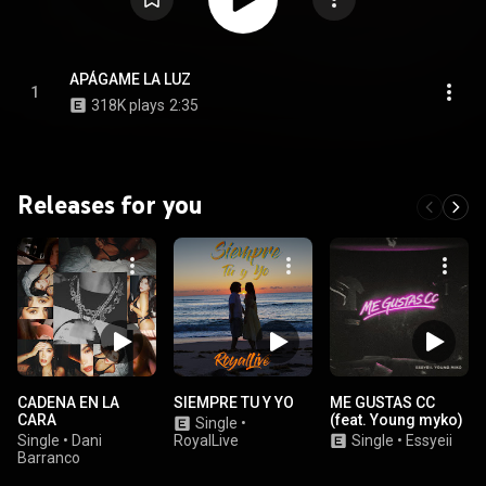
APÁGAME LA LUZ
1
318K plays
2:35
Releases for you
CADENA EN LA
SIEMPRE TU Y YO
ME GUSTAS CC
CARA
(feat. Young myko)
Single
•
Single
•
Dani
RoyalLive
Single
•
Essyeii
Barranco