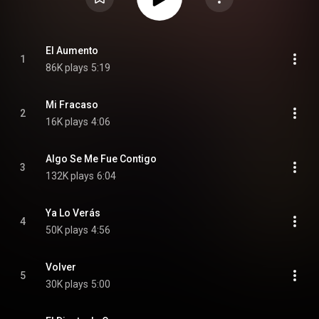
El Aumento
1
86K plays
5:19
Mi Fracaso
2
16K plays
4:06
Algo Se Me Fue Contigo
3
132K plays
6:04
Ya Lo Verás
4
50K plays
4:56
Volver
5
30K plays
5:00