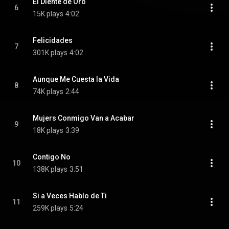
El Diente de Oro
6
15K plays
4:02
Felicidades
7
301K plays
4:02
Aunque Me Cuesta la Vida
8
74K plays
2:44
Mujers Conmigo Van a Acabar
9
18K plays
3:39
Contigo No
10
138K plays
3:51
Si a Veces Hablo de Ti
11
259K plays
5:24