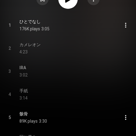
ひとでなし
1
176K plays
3:05
カメレオン
2
4:23
IRA
3
3:02
手紙
4
3:14
骸骨
5
89K plays
3:30