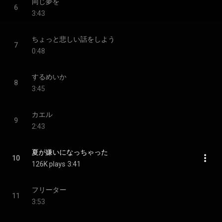
同じ夢を
6
3:43
ちょっと悲しい話をしよう
7
0:48
するめいか
8
3:45
カエル
9
2:43
夏が嫌いになっちゃった
10
126K plays
3:41
フリーター
11
3:53