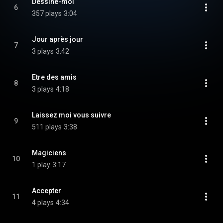
Dessine-moi
6
357 plays
3:04
Jour après jour
7
3 plays
3:42
Etre des amis
8
3 plays
4:18
Laissez moi vous suivre
9
511 plays
3:38
Magiciens
10
1 play
3:17
Accepter
11
4 plays
4:34