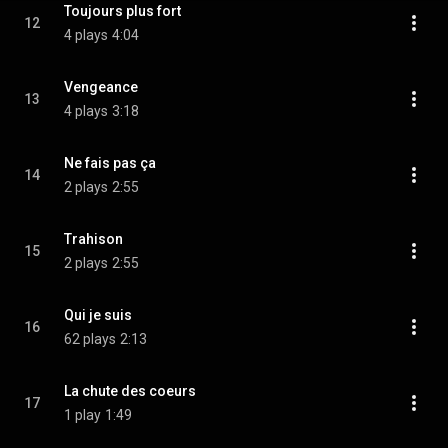
Toujours plus fort
12
4 plays
4:04
Vengeance
13
4 plays
3:18
Ne fais pas ça
14
2 plays
2:55
Trahison
15
2 plays
2:55
Qui je suis
16
62 plays
2:13
La chute des coeurs
17
1 play
1:49