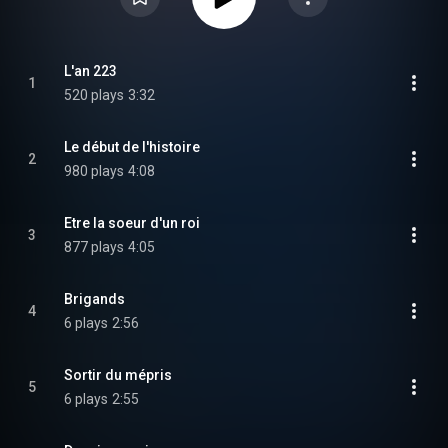
L'an 223
1
520 plays
3:32
Le début de l'histoire
2
980 plays
4:08
Etre la soeur d'un roi
3
877 plays
4:05
Brigands
4
6 plays
2:56
Sortir du mépris
5
6 plays
2:55