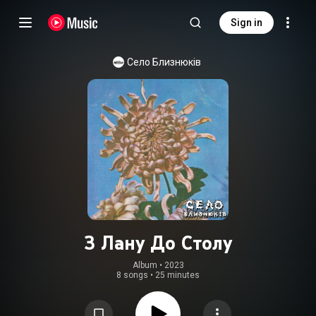
Sign in
Село Близнюків
З Лану До Столу
Album
 • 
2023
8 songs
•
25 minutes