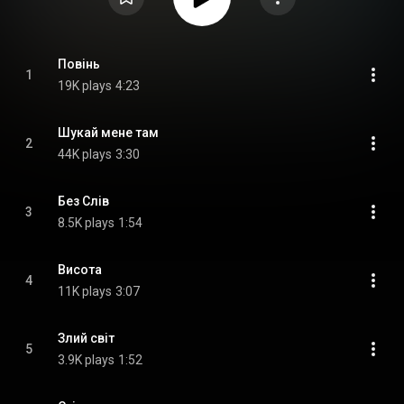
Повінь
1
19K plays
4:23
Шукай мене там
2
44K plays
3:30
Без Слів
3
8.5K plays
1:54
Висота
4
11K plays
3:07
Злий світ
5
3.9K plays
1:52