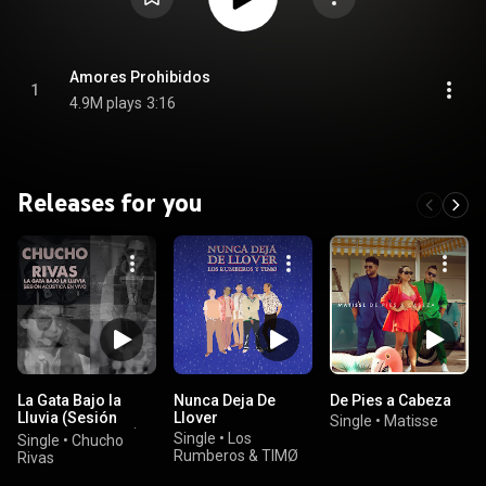
Amores Prohibidos
1
4.9M plays
3:16
Releases for you
La Gata Bajo la
Nunca Deja De
De Pies a Cabeza
Lluvia (Sesión
Llover
Single
•
Matisse
Acústica en Vivo)
Single
•
Los
Single
•
Chucho
Rumberos & TIMØ
Rivas