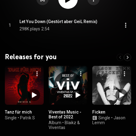
Let You Down (Gestört aber GeiL Remix)
1
298K plays
2:54
Releases for you
Tanz für mich
Viventas Music -
Ficken
Best of 2022
Single
•
Patrik S
Single
•
Jason
Album
•
Blaikz &
Lemm
Viventas