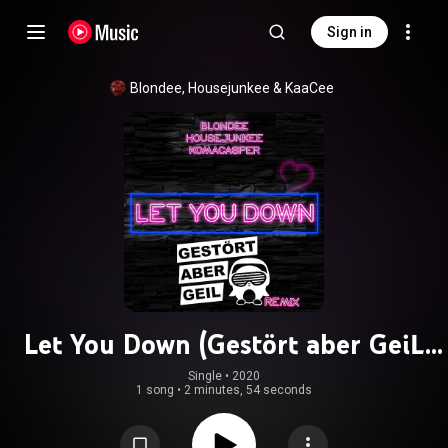
Sign in
Blondee
, 
Housejunkee
 & 
KaaCee
Let You Down (Gestört aber GeiL
Remix)
Single
 • 
2020
1 song
•
2 minutes, 54 seconds