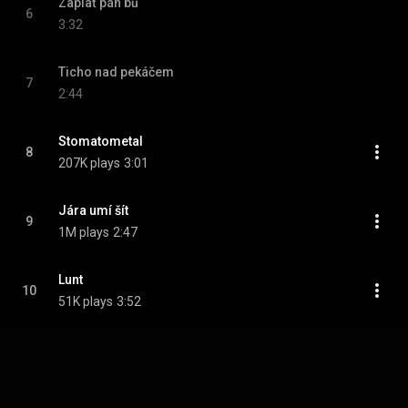
Zaplať pán bů
6
3:32
Ticho nad pekáčem
7
2:44
Stomatometal
8
207K plays
3:01
Jára umí šít
9
1M plays
2:47
Lunt
10
51K plays
3:52