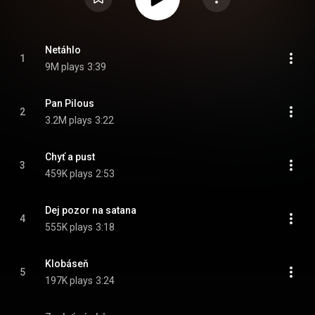
Netáhlo
1
9M plays
3:39
Pan Pilous
2
3.2M plays
3:22
Chyť a pust
3
459K plays
2:53
Dej pozor na satana
4
555K plays
3:18
Klobáseň
5
197K plays
3:24