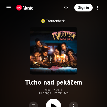
Sign in
Trautenberk
Ticho nad pekáčem
Album
 • 
2018
10 songs
•
32 minutes