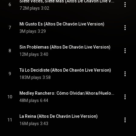
Siete Veces, Siete Más (Altos De Chavón Live Version)
6
7.2M plays
3:02
Mi Gusto Es (Altos De Chavón Live Version)
7
3M plays
3:29
Sin Problemas (Altos De Chavón Live Version)
8
12M plays
3:40
Tú Lo Decidiste (Altos De Chavón Live Version)
9
183M plays
3:58
Medley Ranchero: Cómo Olvidar/Ahora/Huelo A Soledad (Altos De Chavón Live Version)
10
48M plays
6:44
La Reina (Altos De Chavón Live Version)
11
16M plays
3:43