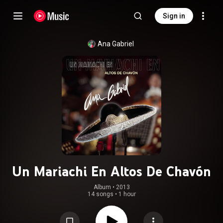
Sign in
Ana Gabriel
Un Mariachi En Altos De Chavón
Album
 • 
2013
14 songs
•
1 hour