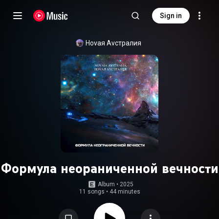
Sign in
Ноvая Аvстралия
Формула неограниченной вечности
Album
 • 
2025
11 songs
•
44 minutes