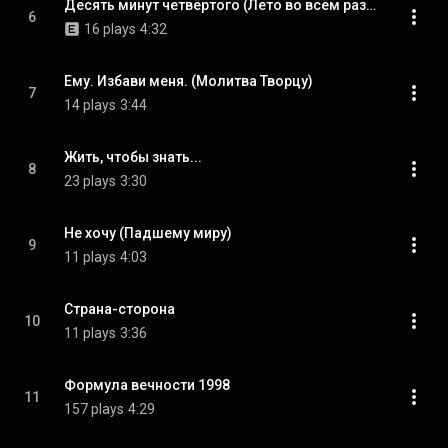
Десять минут четвёртого (Лето во всём разгаре)
6
16 plays
4:32
Ему. Избави меня. (Молитва Творцу)
7
14 plays
3:44
Жить, чтобы знать...
8
23 plays
3:30
Не хочу (Падшему миру)
9
11 plays
4:03
Страна-сторона
10
11 plays
3:36
Формула вечности 1998
11
157 plays
4:29