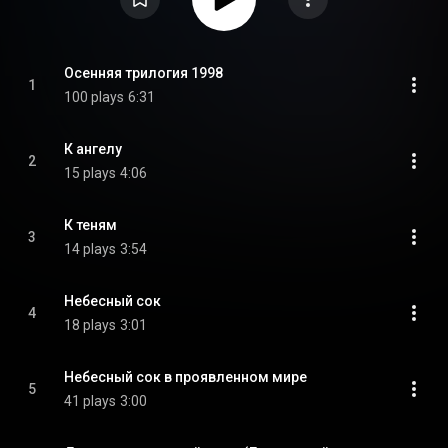
Осенняя трилогия 1998
1
100 plays
6:31
К ангелу
2
15 plays
4:06
К теням
3
14 plays
3:54
Небесный сок
4
18 plays
3:01
Небесный сок в проявленном мире
5
41 plays
3:00