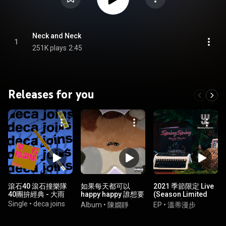
Neck and Neck
1
251K plays
2:45
Releases for you
滾石40 滾石撞樂隊
如果每天都可以
2021 季節限定 Live
40團拚經典 - 大雨
happy happy 誰想要
(Season Limited
sad:)) - 一起去度假
Live Ver.)
Single
•
deca joins
Album
•
陳嫺靜
EP
•
溫蒂漫步