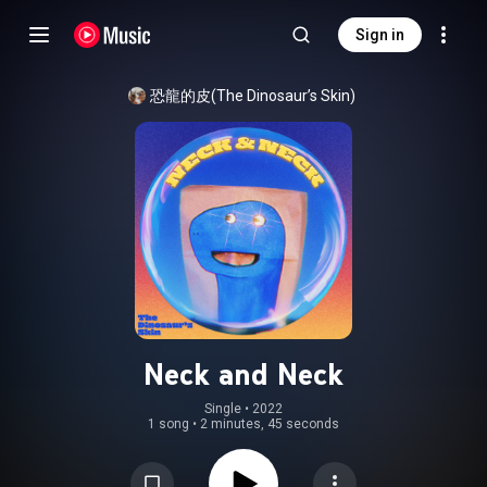
Sign in
恐龍的皮(The Dinosaur’s Skin)
Neck and Neck
Single
 • 
2022
1 song
•
2 minutes, 45 seconds