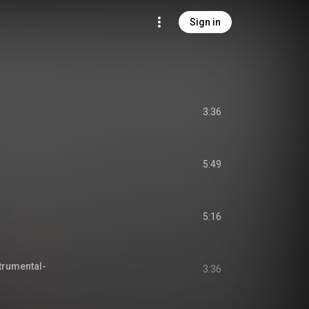
Sign in
3:36
5:49
5:16
umental-
3:36