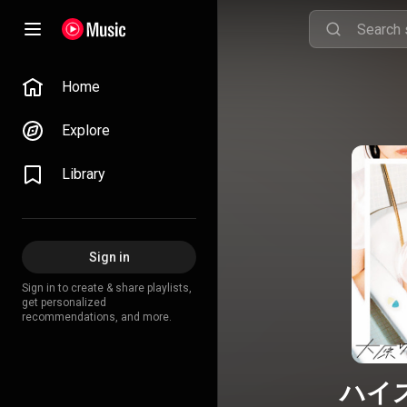
Home
Explore
Library
Sign in
Sign in to create & share playlists,
get personalized
recommendations, and more.
ハイ