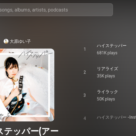
大原ゆい子
ハイステッパー
1
681K plays
リアライズ
2
35K plays
ライラック
3
50K plays
ハイステッパー -Instr
4
ステッパー(アー