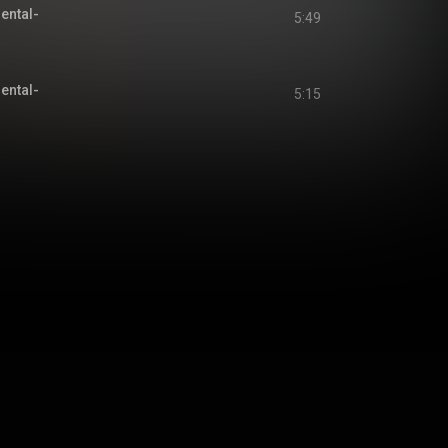
ntal-
5:49
ntal-
5:15