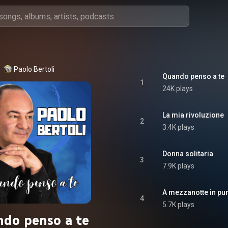
Paolo Bertoli
Quando penso a te
1
24K plays
La mia rivoluzione
2
3.4K plays
Donna solitaria
3
7.9K plays
A mezzanotte in pun
4
5.7K plays
do penso a te