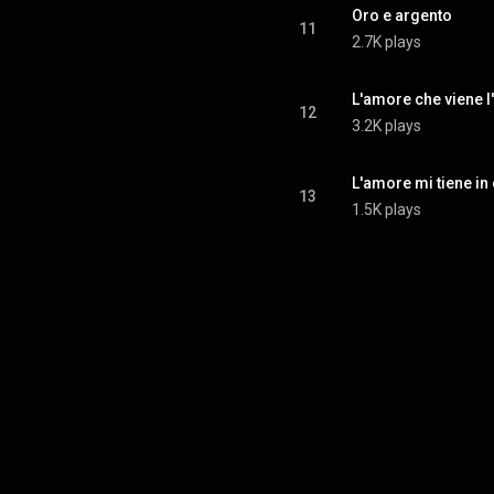
Oro e argento
11
2.7K plays
L'amore che viene 
12
3.2K plays
L'amore mi tiene in
13
1.5K plays