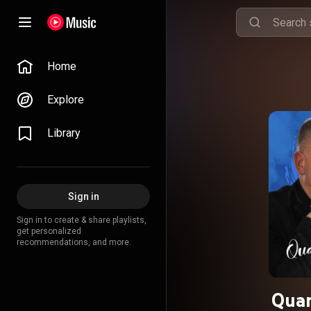
Home
Explore
Library
Sign in
Sign in to create & share playlists,
get personalized
recommendations, and more.
Quan