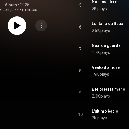
Non insistere
Album
 • 
2025
5
2K plays
3 songs
•
47 minutes
Lontano da Rabat
6
2.5K plays
Guarda guarda
7
1.7K plays
Vento d'amore
8
19K plays
E le presi la mano
9
2.3K plays
L'ultimo bacio
10
2K plays