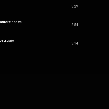
3:29
l'amore che va
3:54
 ostaggio
3:14