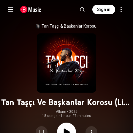
Sign in
Tan Taşçı
 & 
Başkanlar Korosu
Tan Taşçı Ve Başkanlar Korosu (Live
from Harbiye Açıkhava Tiyatrosu)
Album
 • 
2025
18 songs
•
1 hour, 27 minutes