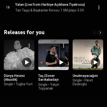
Yalan (Live from Harbiye Açıkhava Tiyatrosu)
18
Tan Taşçı & Başkanlar Korosu
1.5M plays
5:59
Releases for you
Dünya Hevesi
Taş (Soner
Unutmayacağım
(Akustik)
Sarıkabadayı
Single
•
Fikret
Cover)
Single
•
Tuğba Yurt
Dedeoğlu
Single
•
Yalçın
Topyanak