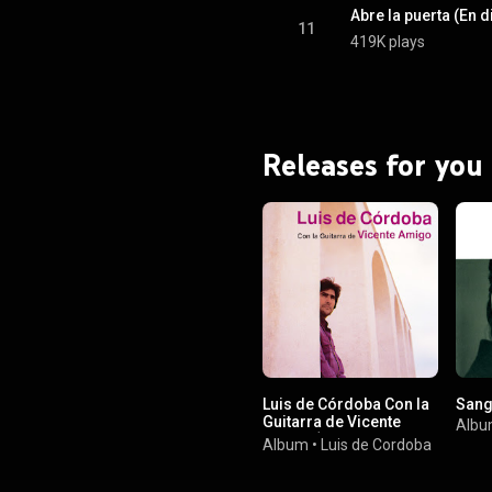
Abre la puerta (En d
11
419K plays
Releases for you
Luis de Córdoba Con la
Sang
Guitarra de Vicente
Alb
Amigo (feat. Vicente
Album
•
Luis de Cordoba
Amigo)