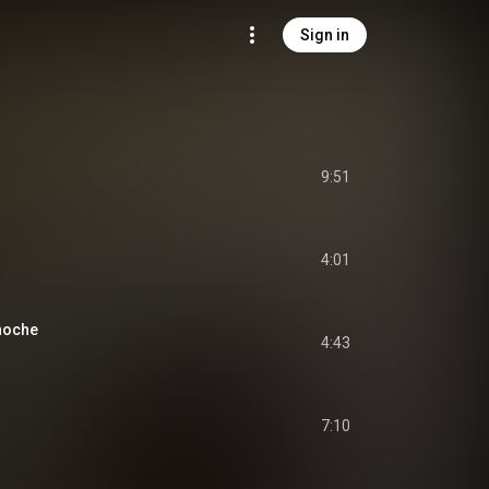
Sign in
9:51
4:01
noche
4:43
7:10