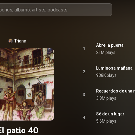
Triana
Abre la puerta
1
21M plays
Luminosa mañana
2
938K plays
Recuerdos de una 
3
3.8M plays
Sé de un lugar
4
5.6M plays
El patio 40