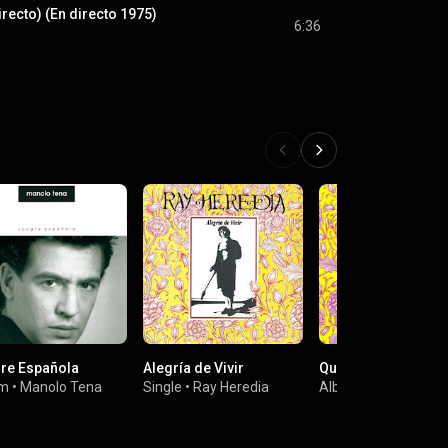
irecto) (En directo 1975)
6:36
re Española
Alegría de Vivir
Quien No Corre, Vu
um
•
Manolo Tena
Single
•
Ray Heredia
Album
•
Ray Heredia