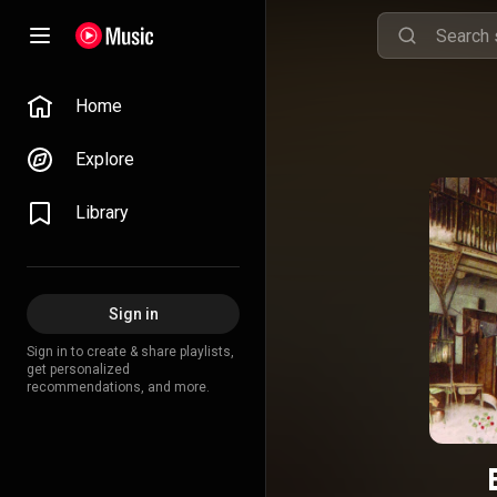
Home
Explore
Library
Sign in
Sign in to create & share playlists,
get personalized
recommendations, and more.