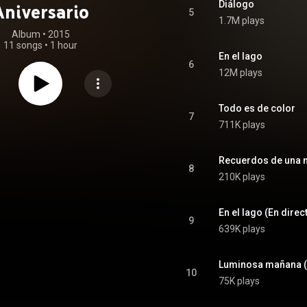
Diálogo
Aniversario
5
1.7M plays
Album
 • 
2015
11 songs
•
1 hour
En el lago
6
12M plays
Todo es de color
7
711K plays
Recuerdos de una n
8
210K plays
En el lago (En direc
9
639K plays
Luminosa mañana (E
10
75K plays