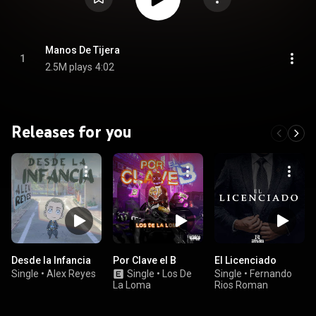
Manos De Tijera
1
2.5M plays
4:02
Releases for you
Desde la Infancia
Por Clave el B
El Licenciado
Single
•
Alex Reyes
Single
•
Los De
Single
•
Fernando
La Loma
Rios Roman