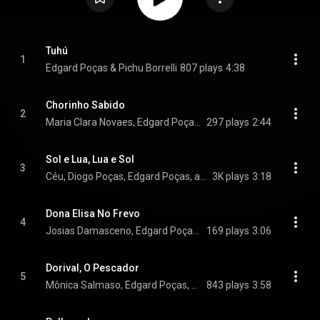
Tuhú
1
Edgard Poças & Pichu Borrelli
807 plays
4:38
Chorinho Sabido
2
Maria Clara Novaes, Edgard Poças, & Pichu Borrelli
297 plays
2:44
Sol e Lua, Lua e Sol
3
Céu, Diogo Poças, Edgard Poças, and Pichu Borrelli
3K plays
3:18
Dona Elisa No Frevo
4
Josias Damasceno, Edgard Poças, & Pichu Borrelli
169 plays
3:06
Dorival, O Pescador
5
Mônica Salmaso, Edgard Poças, & Pichu Borrelli
843 plays
3:58