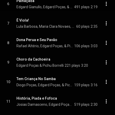
Palhaçada
6
Edgard Gianullo, Edgard Poças, & Pichu Borrelli
491 plays
2:19
Ê Viola!
7
Lula Barbosa, Maria Clara Novaes, Edgard Poças, and Pichu Borrelli
60 plays
2:35
Dona Perua e Seu Pavão
8
Rafael Altério, Edgard Poças, & Pichu Borrelli
106 plays
3:03
Choro da Cachoeira
9
Edgard Poças & Pichu Borrelli
221 plays
3:20
Tem Criança No Samba
10
Diogo Poças, Edgard Poças, & Pichu Borrelli
159 plays
3:16
História, Piada e Fofoca
11
Josias Damasceno, Edgard Poças, & Pichu Borrelli
519 plays
2:30