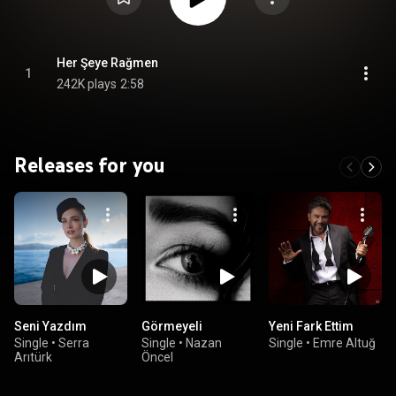
Her Şeye Rağmen
1
242K plays
2:58
Releases for you
Seni Yazdım
Görmeyeli
Yeni Fark Ettim
Single
•
Serra
Single
•
Nazan
Single
•
Emre Altuğ
Arıtürk
Öncel