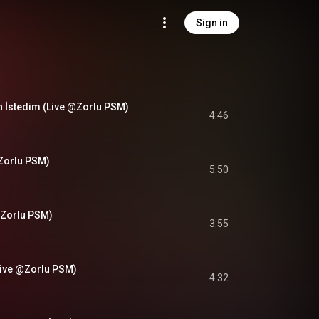
Sign in
 İstedim (Live @Zorlu PSM)
4:46
Zorlu PSM)
5:50
@Zorlu PSM)
3:55
Live @Zorlu PSM)
4:32