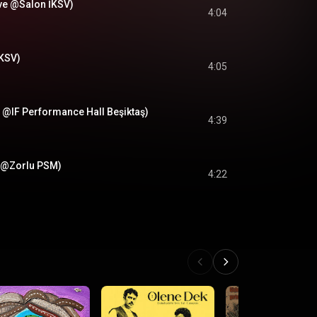
ve @Salon İKSV)
4:04
İKSV)
4:05
ve @IF Performance Hall Beşiktaş)
4:39
e @Zorlu PSM)
4:22