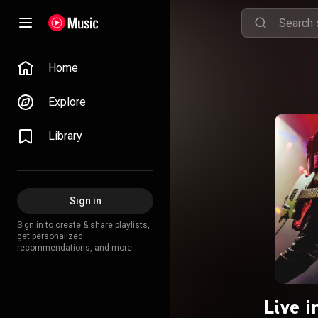
Home
Explore
Library
Sign in
Sign in to create & share playlists,
get personalized
recommendations, and more.
Live i