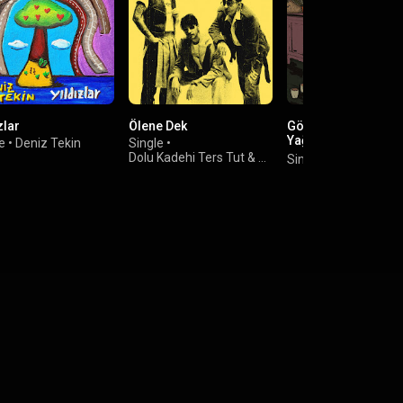
zlar
Ölene Dek
Gözlerini Kapat Ve 
Yağdığını Hayal Et,
e
•
Deniz Tekin
Single
•
Gerisi Gerçek
Dolu Kadehi Ters Tut
&
Single
•
Henry the L
Canozan