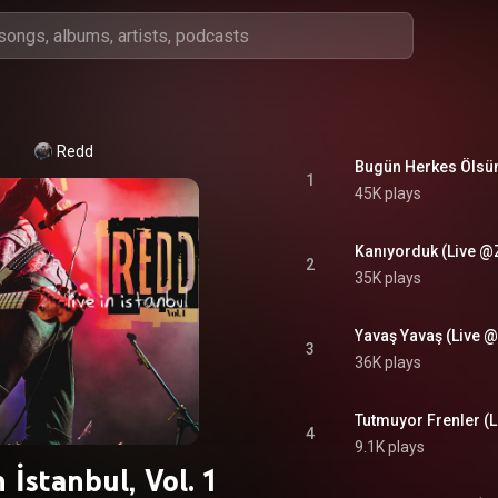
Redd
Bugün Herkes Ölsün
1
45K plays
Kanıyorduk (Live @
2
35K plays
Yavaş Yavaş (Live 
3
36K plays
Tutmuyor Frenler (
4
9.1K plays
n İstanbul, Vol. 1