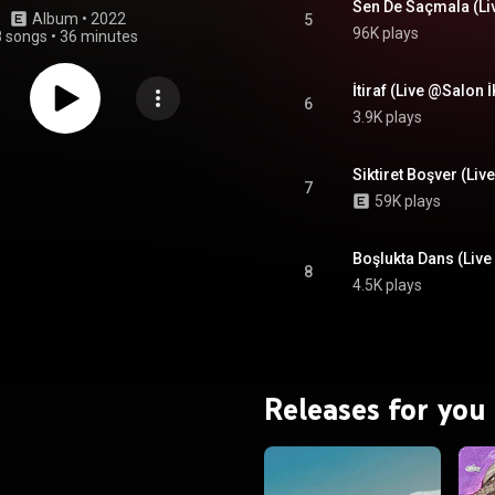
Sen De Saçmala (Li
Album
 • 
2022
5
96K plays
8 songs
•
36 minutes
İtiraf (Live @Salon 
6
3.9K plays
Siktiret Boşver (Li
7
59K plays
Boşlukta Dans (Liv
8
4.5K plays
Releases for you