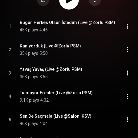
Bugün Herkes Ölsün İstedim (Live @Zorlu PSM)
1
45K plays
4:46
Kanıyorduk (Live @Zorlu PSM)
2
35K plays
5:50
Yavaş Yavaş (Live @Zorlu PSM)
3
36K plays
3:55
Tutmuyor Frenler (Live @Zorlu PSM)
4
9.1K plays
4:32
Sen De Saçmala (Live @Salon İKSV)
5
96K plays
4:04