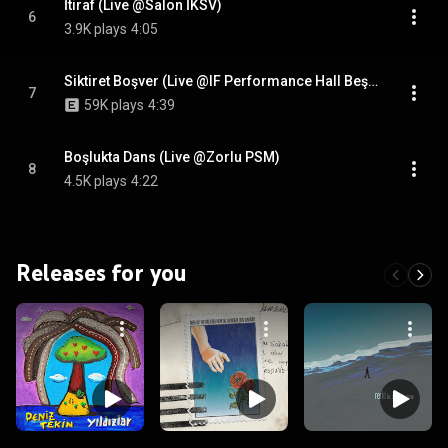
İtiraf (Live @Salon İKSV)
6
3.9K plays
4:05
Siktiret Boşver (Live @IF Performance Hall Beşiktaş)
7
59K plays
4:39
Boşlukta Dans (Live @Zorlu PSM)
8
4.5K plays
4:22
Releases for you