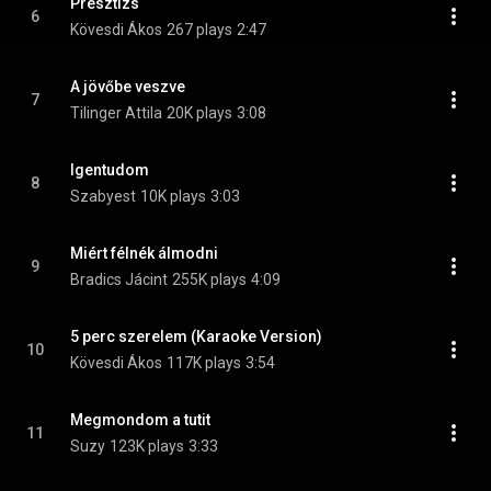
Presztízs
6
Kövesdi Ákos
267 plays
2:47
A jövőbe veszve
7
Tilinger Attila
20K plays
3:08
Igentudom
8
Szabyest
10K plays
3:03
Miért félnék álmodni
9
Bradics Jácint
255K plays
4:09
5 perc szerelem (Karaoke Version)
10
Kövesdi Ákos
117K plays
3:54
Megmondom a tutit
11
Suzy
123K plays
3:33