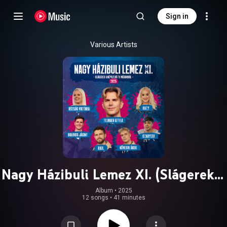
Sign in
Various Artists
Nagy Házibuli Lemez XI. (Slágerek a
népszerű tv műsorból)
Album
 • 
2025
12 songs
•
41 minutes