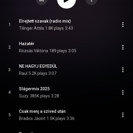
Elrejtett szavak (radio mix)
1
Tilinger Attila
1.8K plays
3:43
Hazatér
2
Rózsás Viktória
189 plays
3:05
NE HAGYJ EGYEDÜL
3
Raul
5.2K plays
3:07
Slágermix 2025
4
Suzy
385K plays
3:28
Csak menj a szíved után
5
Bradics Jácint
1.5K plays
3:36