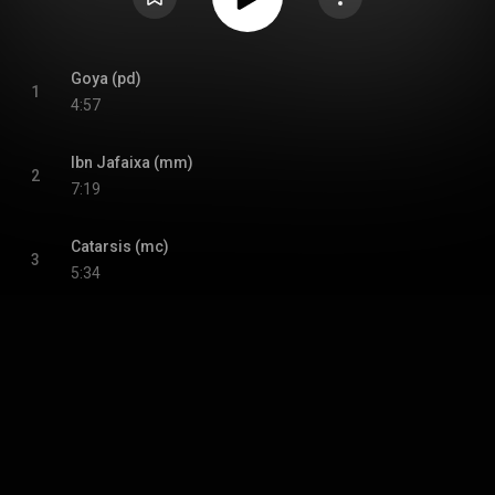
Goya (pd)
1
4:57
Ibn Jafaixa (mm)
2
7:19
Catarsis (mc)
3
5:34