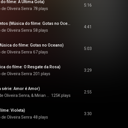
 do filme: A Última Gota)
5:16
 de Oliveira Senra
78 plays
Oceano de Sentimentos (Música do filme: Gotas no Oceano)
4:41
 de Oliveira Senra
58 plays
úsica do filme: Gotas no Oceano)
5:03
 de Oliveira Senra
67 plays
ica do filme: O Resgate da Rosa)
3:29
 de Oliveira Senra
201 plays
a série: Amor é Amor)
2:55
Mundiarte, Marcelo de Oliveira Senra, & Mirian Senra
125K plays
ilme: Violeta)
3:30
 de Oliveira Senra
48 plays