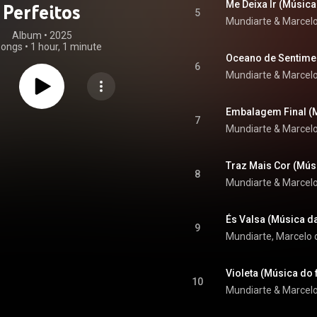
Me Deixa Ir (Música
Perfeitos
5
Mundiarte & Marcelo
Album
 • 
2025
songs
•
1 hour, 1 minute
6
Mundiarte & Marcelo
Embalagem Final (M
7
Mundiarte & Marcelo
Traz Mais Cor (Mús
8
Mundiarte & Marcelo
És Valsa (Música d
9
Violeta (Música do f
10
Mundiarte & Marcelo