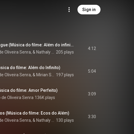
Sign in
Talvez o Tempo Apague (Música do filme: Além do infinito)
4:12
Mundiarte, Marcelo de Oliveira Senra, & Nathaly Martins
205 plays
sica do filme: Além do Infinito)
5:04
Mundiarte, Marcelo de Oliveira Senra, & Mirian Senra
197 plays
sica do filme: Amor Perfeito)
3:09
 de Oliveira Senra
136K plays
os (Música do filme: Ecos do Além)
3:30
Mundiarte, Marcelo de Oliveira Senra, & Nathaly Martins
130 plays