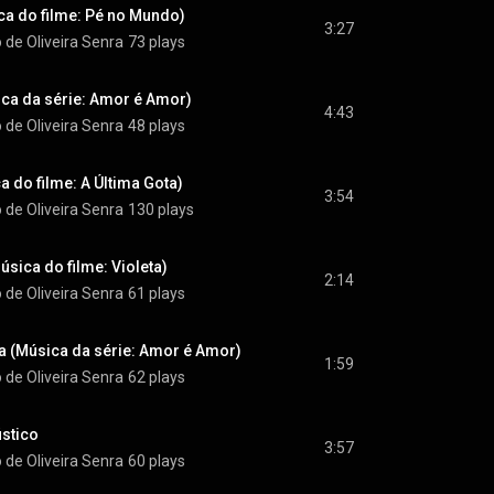
a do filme: Pé no Mundo)
3:27
 de Oliveira Senra
73 plays
ca da série: Amor é Amor)
4:43
 de Oliveira Senra
48 plays
a do filme: A Última Gota)
3:54
 de Oliveira Senra
130 plays
úsica do filme: Violeta)
2:14
 de Oliveira Senra
61 plays
 (Música da série: Amor é Amor)
1:59
 de Oliveira Senra
62 plays
ústico
3:57
 de Oliveira Senra
60 plays