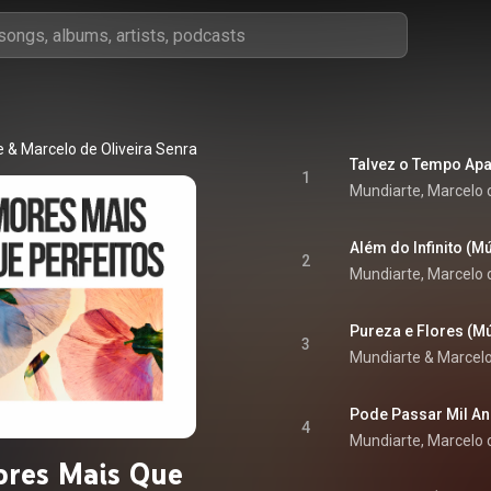
 & Marcelo de Oliveira Senra
1
Além do Infinito (Mú
2
Pureza e Flores (Mú
3
Mundiarte & Marcelo
Pode Passar Mil An
4
res Mais Que