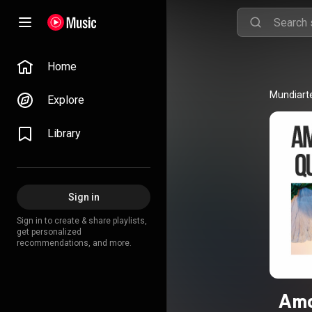
Home
Mundiarte
Explore
Library
Sign in
Sign in to create & share playlists,
get personalized
recommendations, and more.
Amo