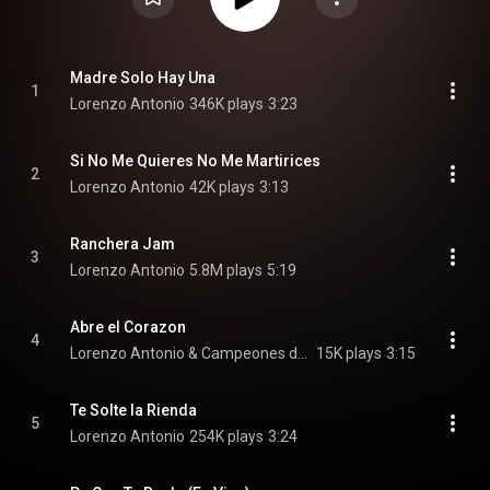
Madre Solo Hay Una
1
Lorenzo Antonio
346K plays
3:23
Si No Me Quieres No Me Martirices
2
Lorenzo Antonio
42K plays
3:13
Ranchera Jam
3
Lorenzo Antonio
5.8M plays
5:19
Abre el Corazon
4
Lorenzo Antonio & Campeones del Desierto
15K plays
3:15
Te Solte la Rienda
5
Lorenzo Antonio
254K plays
3:24