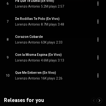
Pa Que Te Duela (En Vivo)
6
Lorenzo Antonio
5.2M plays
2:57
De Rodillas Te Pido (En Vivo)
7
Lorenzo Antonio
8.7M plays
3:48
Corazon Cobarde
8
Lorenzo Antonio
63K plays
2:33
Con la Misma Espina (En Vivo)
9
Lorenzo Antonio
4.6M plays
3:13
Que Me Entierren (En Vivo)
10
Lorenzo Antonio
16K plays
2:26
Releases for you