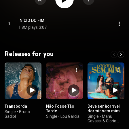
INÍCIO DO FIM
1
1.8M plays
3:07
Releases for you
Transborda
Não Fosse Tão
Deve ser horrível
Tarde
dormir sem mim
Single
•
Bruno
Gadiol
Single
•
Lou Garcia
Single
•
Manu
Gavassi & Gloria
Groove