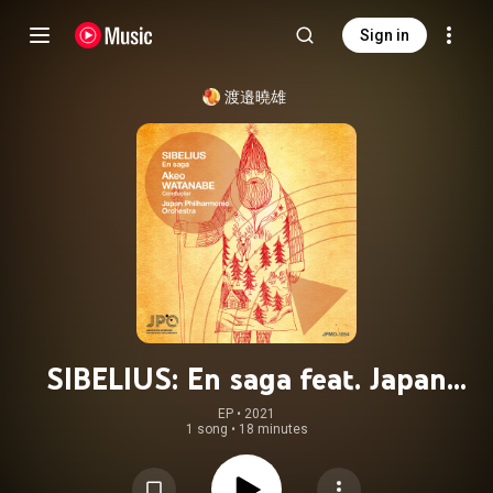
Sign in
渡邉曉雄
SIBELIUS: En saga feat. Japan
Philharmonic Orchestra
EP
 • 
2021
1 song
•
18 minutes