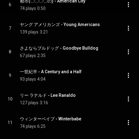
都市(〇〇〇〇の) - American City
6
74 plays
0:50
ヤング アメリカンズ - Young Americans
7
139 plays
3:21
さよならブルドッグ - Goodbye Bulldog
8
67 plays
2:35
一世紀半 - A Century and a Half
9
93 plays
4:04
リー ラナルド - Lee Ranaldo
10
127 plays
3:16
ウィンターベイブ - Winterbabe
11
74 plays
6:25