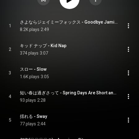
さよならジェイミーフォックス - Goodbye Jamie Foxx
1
8.2K plays
2:49
キッド ナップ - Kid Nap
2
374 plays
3:07
スロー - Slow
3
1.6K plays
3:05
短い春は過ぎさって - Spring Days Are Short and Gone
4
93 plays
2:28
揺れる - Sway
5
77 plays
2:44