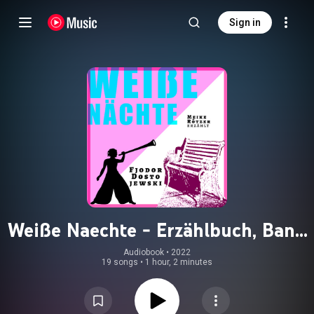
Sign in
Weiße Naechte - Erzählbuch, Band
2 (Ungekürzt)
Audiobook
 • 
2022
19 songs
•
1 hour, 2 minutes