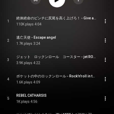
絶体絶命のピンチに尻尾を高く上げろ！ - Give a tail to a pinch in a desperate situation highly!
1
110K plays
4:04
逃亡天使 - Escape angel
2
1.7K plays
3:24
ジェット　ロックンロール　コースター - jet ROCK’N ROLL COASTER
3
3.9K plays
4:22
ポケットの中のロックンロール - Rock'n'roll in the pocket
4
1.6K plays
4:09
REBEL CATHARSIS
5
1K plays
4:56