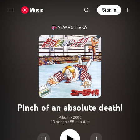
Sign in
NEW ROTEeKA
Pinch of an absolute death!
Album
 • 
2000
13 songs
•
55 minutes