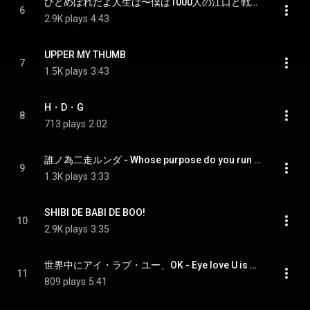
ひとめぼれだよ人生は〜僕は1000人の江口と戦っても勝つ！〜 - It's coup de foudre, a life?
6
2.9K plays
4:43
UPPER MY THUMB
7
1.5K plays
3:43
H・D・G
8
713 plays
2:02
誰ノ為二走ルンダ - Whose purpose do you run to?
9
1.3K plays
3:33
SHIBI DE BABI DE BOO!
10
2.9K plays
3:35
世界中にアイ・ラブ・ユー、OK - Eye love U is OK in all over the world.
11
809 plays
5:41