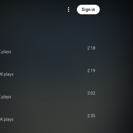
Sign in
2:18
 plays
2:19
K plays
3:02
 plays
2:35
K plays