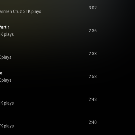
3:02
armen Cruz
31K plays
artir
2:36
K plays
2:33
 plays
ra
2:53
 plays
2:43
K plays
2:40
K plays