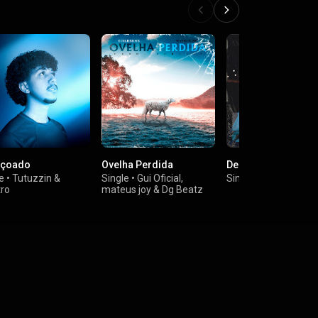
nçoado
Ovelha Perdida
Deus Conosco
e
•
Tutuzzin &
Single
•
Gui Oficial
,
Single
•
Rodolfo Que
ro
mateus joy
&
Dg Beatz