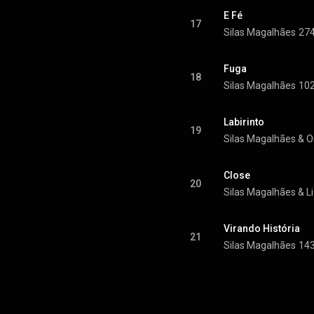
E Fé
17
Silas Magalhães
274
Fuga
18
Silas Magalhães
102
Labirinto
19
Silas Magalhães
 & 
O
Close
20
Silas Magalhães
 & 
L
Virando História
21
Silas Magalhães
143