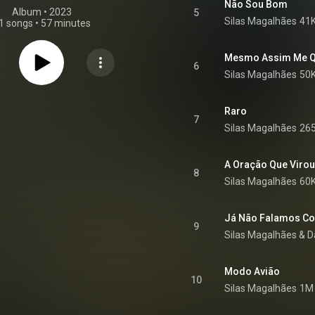
Não Sou Bom
Album
 • 
2023
5
Silas Magalhães
41K
1 songs
•
57 minutes
Mesmo Assim Me Q
6
Silas Magalhães
50K
Raro
7
Silas Magalhães
265
A Oração Que Viro
8
Silas Magalhães
60K
Já Não Falamos C
9
Silas Magalhães
 & 
D
Modo Avião
10
Silas Magalhães
1M 