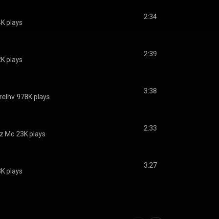
2:34
K plays
2:39
K plays
3:38
relhv
978K plays
2:33
iz Mc
23K plays
3:27
K plays