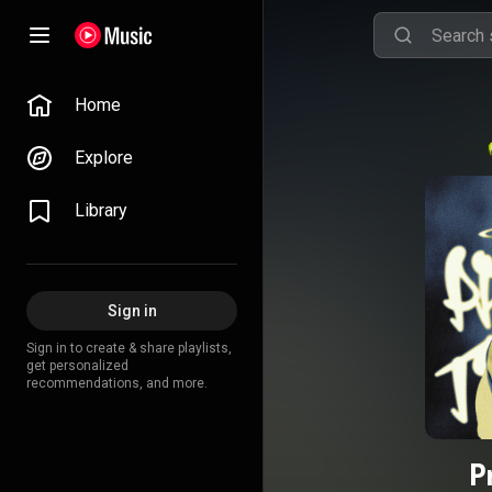
Home
Explore
Library
Sign in
Sign in to create & share playlists,
get personalized
recommendations, and more.
P