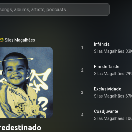
Silas Magalhães
Infância
1
Silas Magalhães
33K
Fim de Tarde
2
Silas Magalhães
299
Exclusividade
3
Silas Magalhães
67K
Coadjuvante
4
Silas Magalhães
106
redestinado