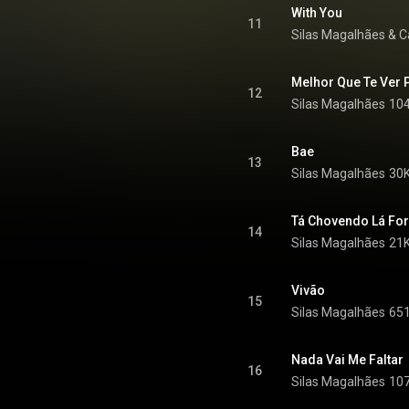
With You
11
Silas Magalhães
 & 
C
Melhor Que Te Ver P
12
Silas Magalhães
104
Bae
13
Silas Magalhães
30K
Tá Chovendo Lá Fo
14
Silas Magalhães
21K
Vivão
15
Silas Magalhães
651
Nada Vai Me Faltar
16
Silas Magalhães
107