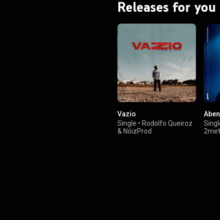
Releases for you
Vazio
Abe
Single
•
Rodolfo Queiroz
Singl
&
NóizProd
2met