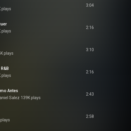
3:04
 plays
uer
2:16
 plays
3:10
K plays
u R&B
2:16
 plays
omo Antes
2:43
aniel Salez
139K plays
2:58
plays