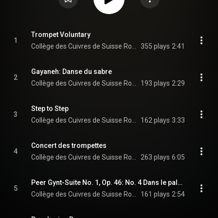
Trompet Voluntary
1
Collège des Cuivres de Suisse Romande
355 plays
2:41
Gayaneh: Danse du sabre
2
Collège des Cuivres de Suisse Romande
193 plays
2:29
Step to Step
3
Collège des Cuivres de Suisse Romande
162 plays
3:33
Concert des trompettes
4
Collège des Cuivres de Suisse Romande
263 plays
6:05
Peer Gynt-Suite No. 1, Op. 46: No. 4 Dans le palais du roi de la montagne
5
Collège des Cuivres de Suisse Romande & Edvard Grieg
161 plays
2:54