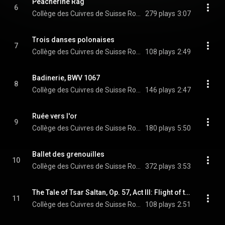
Peacherine Rag
6
Collège des Cuivres de Suisse Romande
279 plays
3:07
Trois danses polonaises
7
Collège des Cuivres de Suisse Romande
108 plays
2:49
Badinerie, BWV 1067
8
Collège des Cuivres de Suisse Romande & Johann Sebastian Bach
146 plays
2:47
Ruée vers l'or
9
Collège des Cuivres de Suisse Romande
180 plays
5:50
Ballet des grenouilles
10
Collège des Cuivres de Suisse Romande
372 plays
3:53
The Tale of Tsar Saltan, Op. 57, Act III: Flight of the Bumble-Bee
11
Collège des Cuivres de Suisse Romande & Nikolai Rimsky-Korsakov
108 plays
2:51