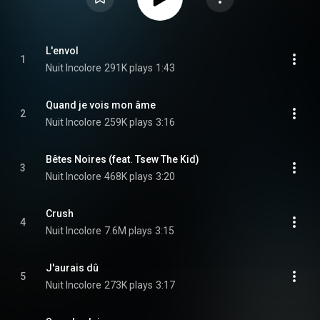
L'envol
1
Nuit Incolore
291K plays
1:43
Quand je vois mon âme
2
Nuit Incolore
259K plays
3:16
Bêtes Noires (feat. Tsew The Kid)
3
Nuit Incolore
468K plays
3:20
Crush
4
Nuit Incolore
7.6M plays
3:15
J'aurais dû
5
Nuit Incolore
273K plays
3:17