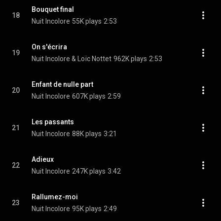
Bouquet final
18
Nuit Incolore
55K plays
2:53
On s'écrira
19
Nuit Incolore & Loïc Nottet
962K plays
2:53
Enfant de nulle part
20
Nuit Incolore
607K plays
2:59
Les passants
21
Nuit Incolore
88K plays
3:21
Adieux
22
Nuit Incolore
247K plays
3:42
Rallumez-moi
23
Nuit Incolore
95K plays
2:49