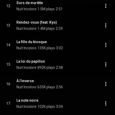
Sors de ma tête
12
Nuit Incolore
1.5M plays
2:51
Rendez-vous (feat. Kyo)
13
Nuit Incolore
1.4M plays
2:59
La fille du kiosque
14
Nuit Incolore
135K plays
3:02
La loi du papillon
15
Nuit Incolore
892K plays
2:58
À l'inverse
16
Nuit Incolore
635K plays
2:56
La note noire
17
Nuit Incolore
102K plays
3:04